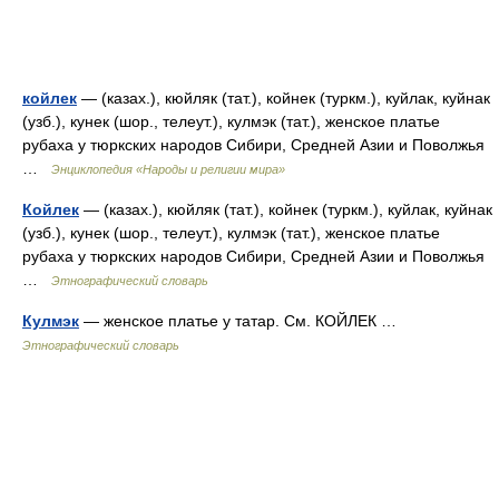
койлек
— (казах.), кюйляк (тат.), койнек (туркм.), куйлак, куйнак
(узб.), кунек (шор., телеут.), кулмэк (тат.), женское платье
рубаха у тюркских народов Сибири, Средней Азии и Поволжья
…
Энциклопедия «Народы и религии мира»
Койлек
— (казах.), кюйляк (тат.), койнек (туркм.), куйлак, куйнак
(узб.), кунек (шор., телеут.), кулмэк (тат.), женское платье
рубаха у тюркских народов Сибири, Средней Азии и Поволжья
…
Этнографический словарь
Кулмэк
— женское платье у татар. См. КОЙЛЕК …
Этнографический словарь