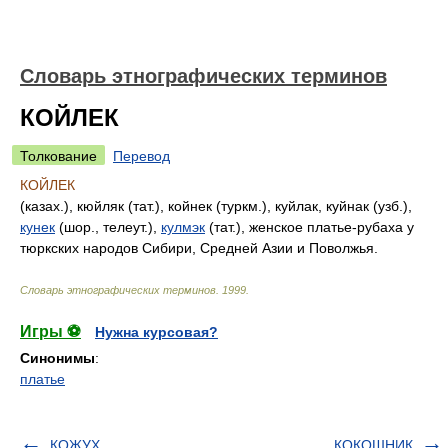
Словарь этнографических терминов
КОЙЛЕК
Толкование
Перевод
КОЙЛЕК
(казах.), кюйляк (тат.), койнек (туркм.), куйлак, куйнак (узб.),
кунек
(шор., телеут.),
кулмэк
(тат.), женское платье-рубаха у
тюркских народов Сибири, Средней Азии и Поволжья.
Словарь этнографических терминов
.
1999
.
Игры ⚽
Нужна курсовая?
Синонимы
:
платье
КОЖУХ
КОКОШНИК