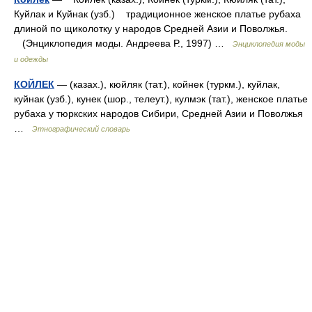
Куйлак и Куйнак (узб.) традиционное женское платье рубаха
длиной по щиколотку у народов Средней Азии и Поволжья.
(Энциклопедия моды. Андреева Р., 1997) …
Энциклопедия моды
и одежды
КОЙЛЕК
— (казах.), кюйляк (тат.), койнек (туркм.), куйлак,
куйнак (узб.), кунек (шор., телеут.), кулмэк (тат.), женское платье
рубаха у тюркских народов Сибири, Средней Азии и Поволжья
…
Этнографический словарь