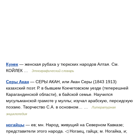
Кунек
— женская рубаха у тюркских народов Алтая. См.
КОЙЛЕК …
Этнографический словарь
Серы Акан
— СЕРЫ АКАН, или Акан Серы (1843 1913)
казахский поэт. Р. в бывшем Кокчетовском уезде (теперешней
Карагандинской области), в байской семье. Научился
мусульманской грамоте у муллы; изучал арабскую, персидскую
поэзию. Творчество С.А. в основном… …
Литературная
энциклопедия
ногайцы
— ев; мн. Народ, живущий на Северном Кавказе;
представители этого народа. ◁ Ногаец, гайца; м. Ногайка, и;