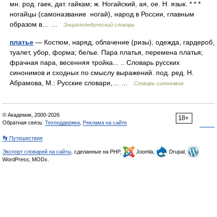
мн. род. гаек, дат. гайкам; ж. Ногайский, ая, ое. Н. язык. * * *
ногайцы (самоназвание ногай), народ в России, главным
образом в… …
Энциклопедический словарь
платье
— Костюм, наряд, облачение (ризы), одежда, гардероб,
туалет, убор, форма; белье. Пара платья, перемена платья;
фрачная пара, весенняя тройка... .. Словарь русских
синонимов и сходных по смыслу выражений. под. ред. Н.
Абрамова, М.: Русские словари,… …
Словарь синонимов
© Академик, 2000-2026
18+
Обратная связь:
Техподдержка
,
Реклама на сайте
👣 Путешествия
Экспорт словарей на сайты
, сделанные на PHP,
Joomla,
Drupal,
WordPress, MODx.