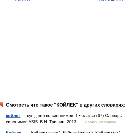
Смотреть что такое "КОЙЛЕК" в других словарях:
койлек
— сущ., кол во синонимов: 1 • платье (67) Словарь
синонимов ASIS. В.Н. Тришин. 2013 …
Словарь синонимов
Койлек
— Койлек (казах.), Койнек (туркм.), Кюйляк (тат.),